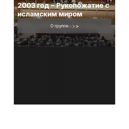
2003 год – Рукопожатие с
исламским миром
О группе
>
>
>