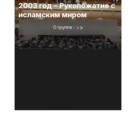
2003 год – Рукопожатие с
исламским миром
О группе
>
>
>