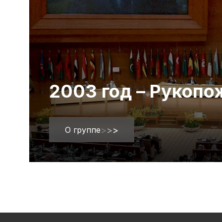
2003 год – Рукоп
О группе
>
>
>