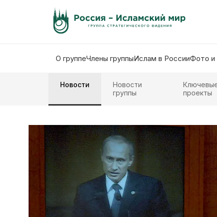
О группе
Члены группы
Ислам в России
Фото и
Новости
Новости
Ключевы
группы
проекты