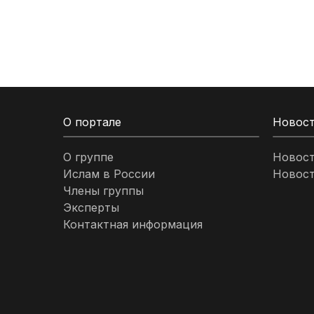
Кыргызстан
Ливан
Ливия
О портале
Новос
Малайзия
О группе
Новос
Ислам в России
Новост
Марокко
Члены группы
Эксперты
Нигерия
Контактная информация
ОАЭ
Оман