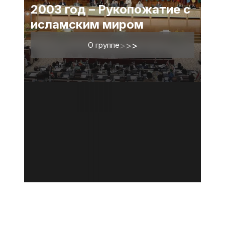
2003 год – Рукопожатие с
исламским миром
О группе
>
>
>