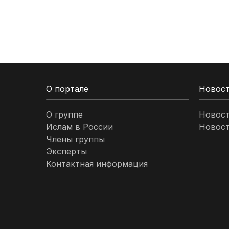
Кыргызстан
Ливан
Ливия
О портале
Новос
Малайзия
О группе
Новос
Ислам в России
Новост
Марокко
Члены группы
Эксперты
Нигерия
Контактная информация
ОАЭ
Оман