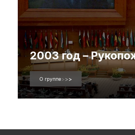
2003 год – Рукоп
О группе
>
>
>