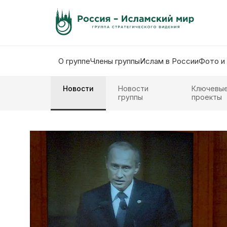
О группе
Члены группы
Ислам в России
Фото и
Новости
Новости
Ключевы
группы
проекты