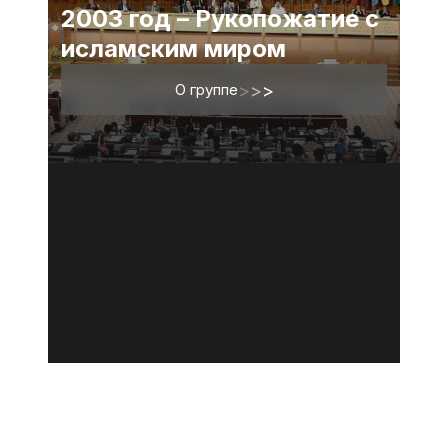
2003 год – Рукопожатие с
исламским миром
О группе
>
>
>