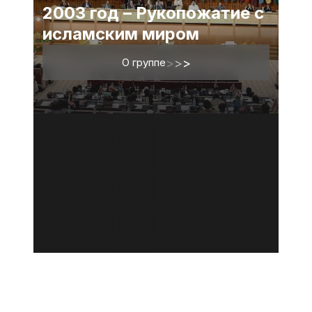
2003 год – Рукопожатие с
исламским миром
О группе
>
>
>