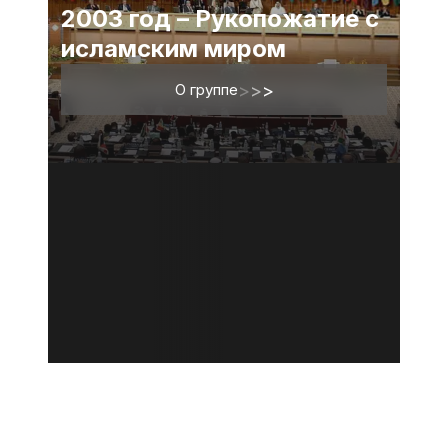
2003 год – Рукопожатие с
исламским миром
О группе
>
>
>