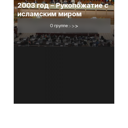
2003 год – Рукопожатие с
исламским миром
О группе
>
>
>