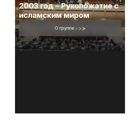
2003 год – Рукопожатие с
исламским миром
О группе
>
>
>