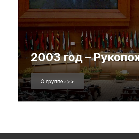
2003 год – Рукоп
О группе
>
>
>