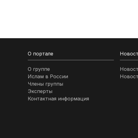
Кыргызстан
Ливан
Ливия
О портале
Новос
Малайзия
О группе
Новос
Ислам в России
Новост
Марокко
Члены группы
Эксперты
Нигерия
Контактная информация
ОАЭ
Оман