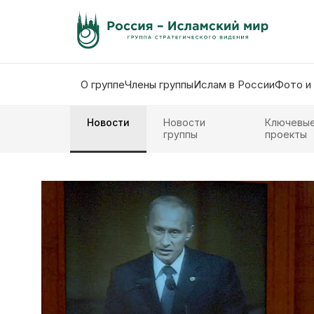
О группе
Члены группы
Ислам в России
Фото и
Новости
Новости
Ключевы
группы
проекты