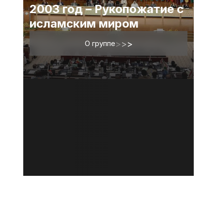
2003 год – Рукопожатие с
исламским миром
О группе
>
>
>