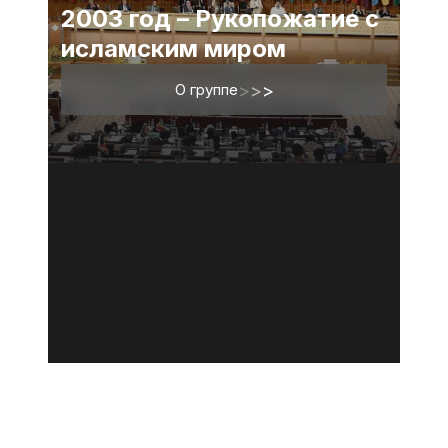
2003 год – Рукопожатие с
исламским миром
О группе
>
>
>