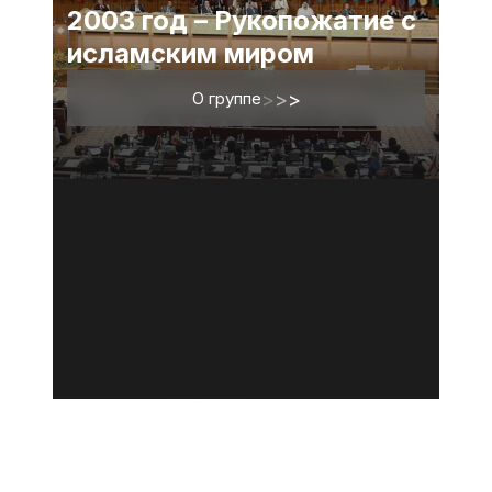
2003 год – Рукопожатие с
исламским миром
О группе
>
>
>