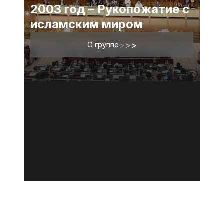
2003 год – Рукопожатие с
исламским миром
О группе
>
>
>