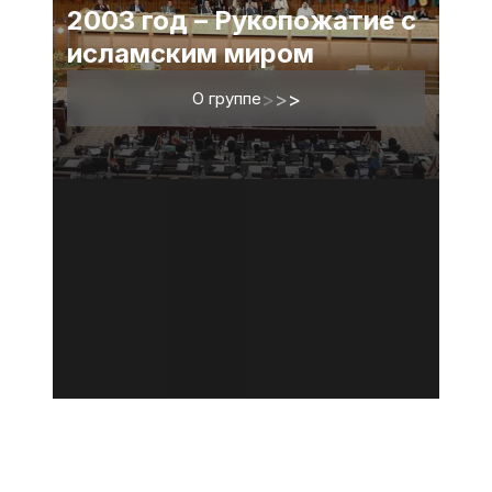
2003 год – Рукопожатие с
исламским миром
О группе
>
>
>