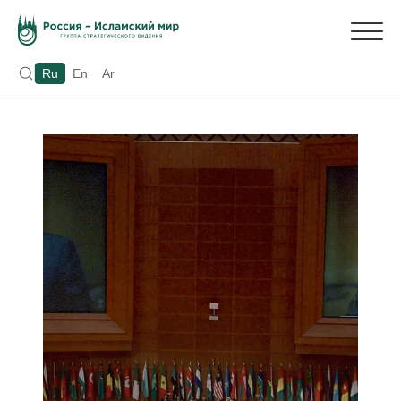
Ru
En
Ar