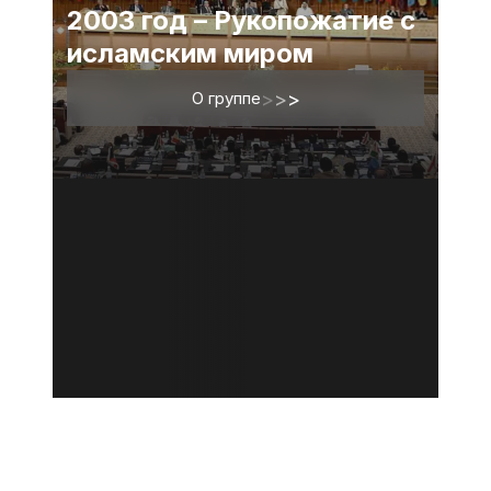
2003 год – Рукопожатие с
исламским миром
О группе
>
>
>