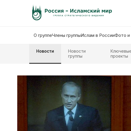
О группе
Члены группы
Ислам в России
Фото и
Новости
Новости
Ключевы
группы
проекты