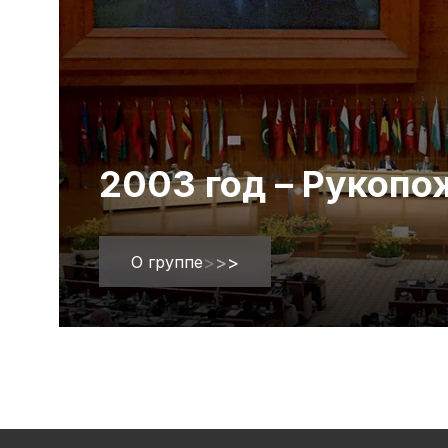
2003 год – Рукоп
О группе
>
>
>