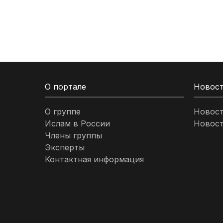
Кыргызстан
Ливан
Ливия
О портале
Новос
Малайзия
О группе
Новос
Ислам в России
Новост
Марокко
Члены группы
Эксперты
Нигерия
Контактная информация
ОАЭ
Оман