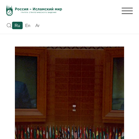
Ru
En
Ar