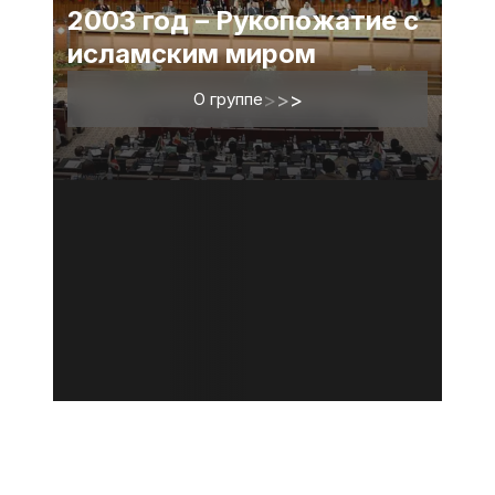
2003 год – Рукопожатие с
исламским миром
О группе
>
>
>