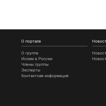
Кыргызстан
Ливан
Ливия
О портале
Новос
Малайзия
О группе
Новос
Ислам в России
Новост
Марокко
Члены группы
Эксперты
Нигерия
Контактная информация
ОАЭ
Оман