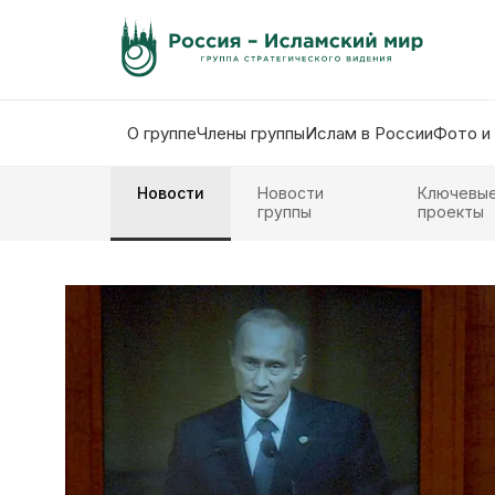
О группе
Члены группы
Ислам в России
Фото и
Новости
Новости
Ключевы
группы
проекты