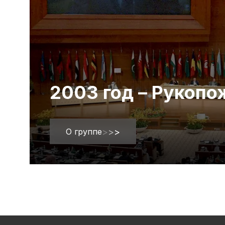
2003 год – Рукоп
О группе
>
>
>