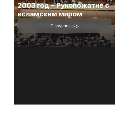
2003 год – Рукопожатие с
исламским миром
О группе
>
>
>