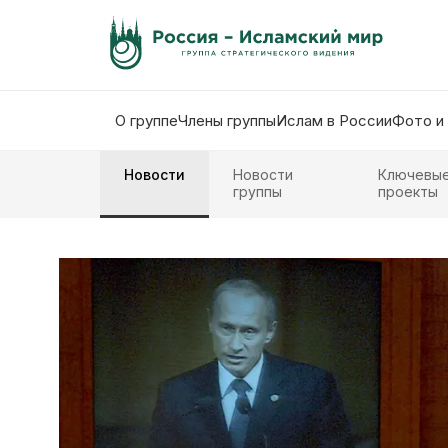
О группе
Члены группы
Ислам в России
Фото и
Новости
Новости
Ключевы
группы
проекты