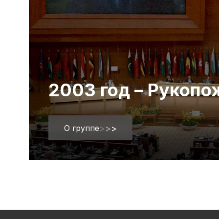
2003 год – Рукоп
О группе
>
>
>