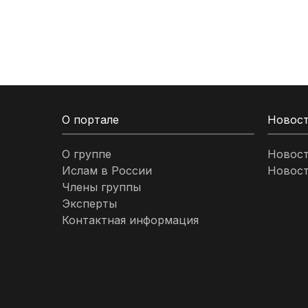
Кыргызстан
Ливан
Ливия
О портале
Новос
Малайзия
О группе
Новос
Ислам в России
Новост
Марокко
Члены группы
Эксперты
Нигерия
Контактная информация
ОАЭ
Оман