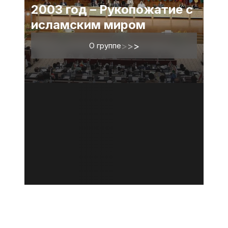
2003 год – Рукопожатие с
исламским миром
О группе
>
>
>