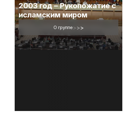
2003 год – Рукопожатие с
исламским миром
О группе
>
>
>