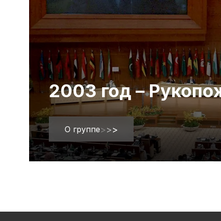
2003 год – Рукоп
О группе
>
>
>