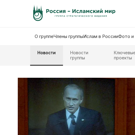
О группе
Члены группы
Ислам в России
Фото и
Новости
Новости
Ключевы
группы
проекты