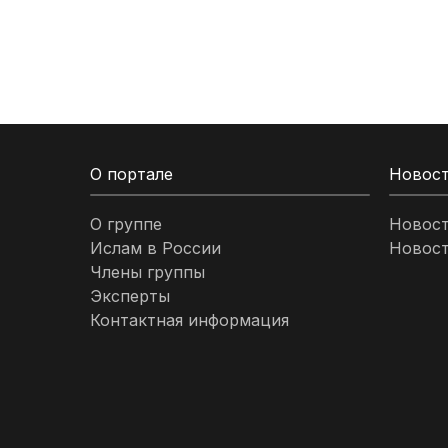
Кыргызстан
Ливан
Ливия
О портале
Новос
Малайзия
О группе
Новос
Ислам в России
Новост
Марокко
Члены группы
Эксперты
Нигерия
Контактная информация
ОАЭ
Оман