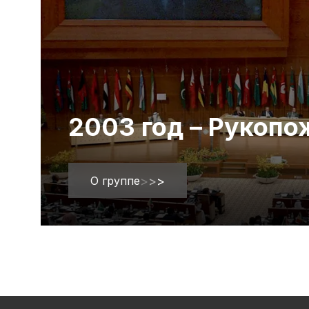
2003 год – Рукоп
О группе
>
>
>