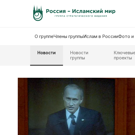
О группе
Члены группы
Ислам в России
Фото и
Новости
Новости
Ключевы
группы
проекты