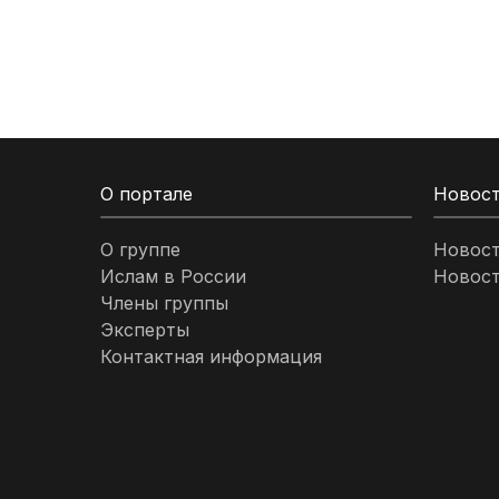
Кыргызстан
Ливан
Ливия
О портале
Новос
Малайзия
О группе
Новос
Ислам в России
Новост
Марокко
Члены группы
Эксперты
Нигерия
Контактная информация
ОАЭ
Оман