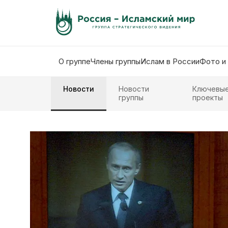
О группе
Члены группы
Ислам в России
Фото и
Новости
Новости
Ключевы
группы
проекты