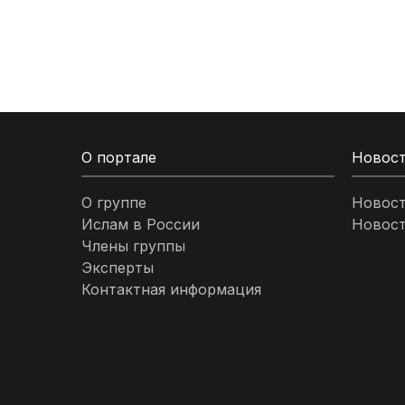
Кыргызстан
Ливан
Ливия
О портале
Новос
Малайзия
О группе
Новос
Ислам в России
Новост
Марокко
Члены группы
Эксперты
Нигерия
Контактная информация
ОАЭ
Оман