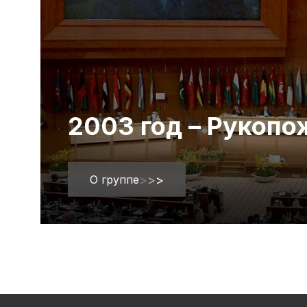
2003 год – Рукоп
О группе
>
>
>