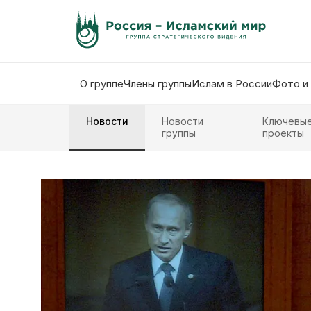
О группе
Члены группы
Ислам в России
Фото и
Новости
Новости
Ключевы
группы
проекты