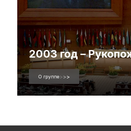
2003 год – Рукоп
О группе
>
>
>