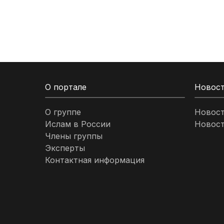
Кыргызстан
Ливан
Ливия
О портале
Новос
Малайзия
О группе
Новос
Ислам в России
Новост
Марокко
Члены группы
Эксперты
Нигерия
Контактная информация
ОАЭ
Оман