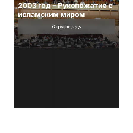
2003 год – Рукопожатие с
исламским миром
О группе
>
>
>