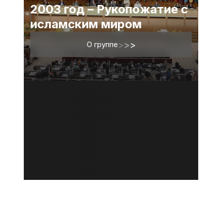
2003 год – Рукопожатие с
исламским миром
О группе
>
>
>