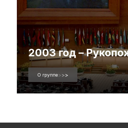
2003 год – Рукоп
О группе
>
>
>