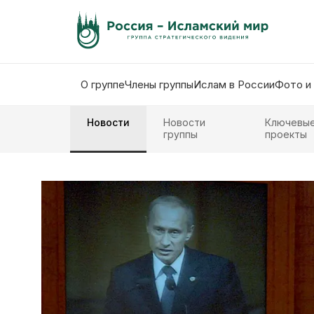
О группе
Члены группы
Ислам в России
Фото и
Новости
Новости
Ключевы
группы
проекты