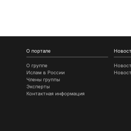
Кыргызстан
Ливан
Ливия
О портале
Новос
Малайзия
О группе
Новос
Ислам в России
Новост
Марокко
Члены группы
Эксперты
Нигерия
Контактная информация
ОАЭ
Оман