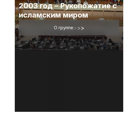
2003 год – Рукопожатие с
исламским миром
О группе
>
>
>