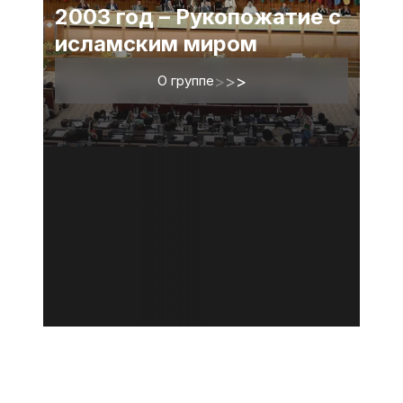
2003 год – Рукопожатие с
исламским миром
О группе
>
>
>