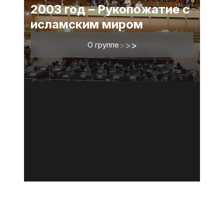
2003 год – Рукопожатие с
исламским миром
О группе
>
>
>