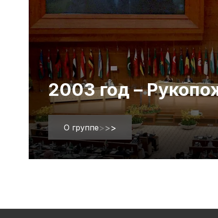
2003 год – Рукоп
О группе
>
>
>