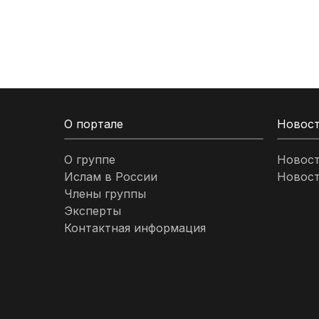
Кыргызстан
Ливан
Ливия
О портале
Новос
Малайзия
О группе
Новос
Ислам в России
Новост
Марокко
Члены группы
Эксперты
Нигерия
Контактная информация
ОАЭ
Оман