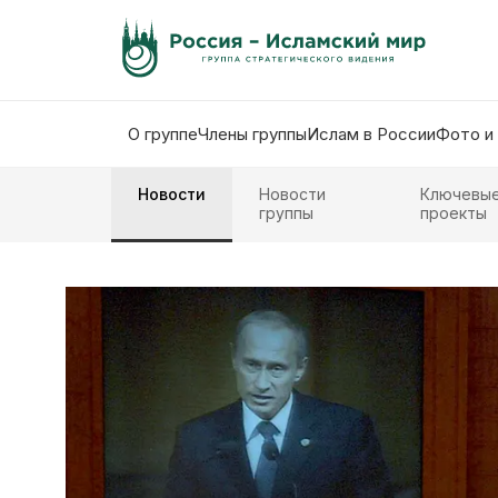
О группе
Члены группы
Ислам в России
Фото и
Новости
Новости
Ключевы
группы
проекты