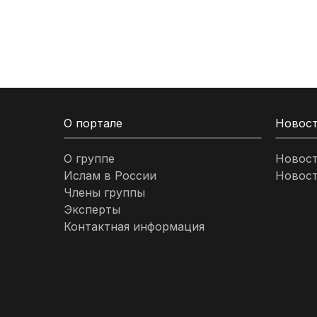
Кыргызстан
Ливан
Ливия
О портале
Новос
Малайзия
О группе
Новос
Ислам в России
Новост
Марокко
Члены группы
Эксперты
Нигерия
Контактная информация
ОАЭ
Оман