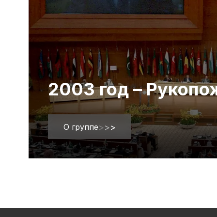
2003 год – Рукоп
О группе
>
>
>