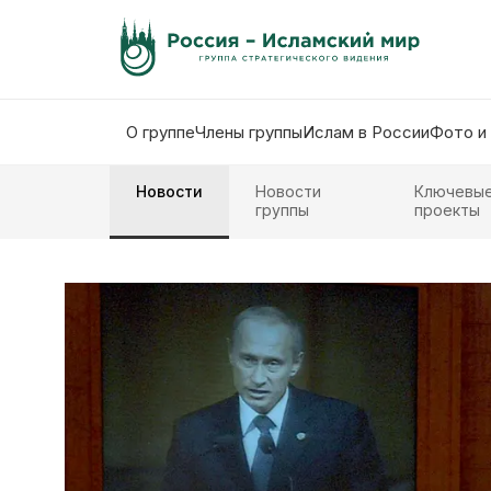
О группе
Члены группы
Ислам в России
Фото и
Новости
Новости
Ключевы
группы
проекты