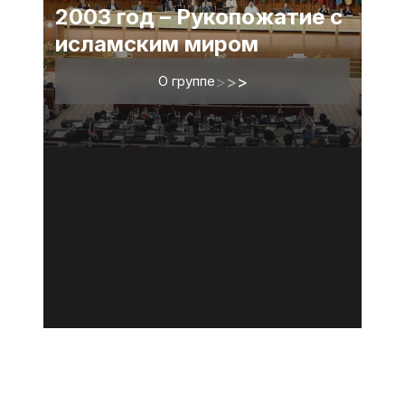
2003 год – Рукопожатие с
исламским миром
О группе
>
>
>