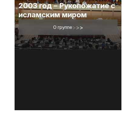
2003 год – Рукопожатие с
исламским миром
О группе
>
>
>