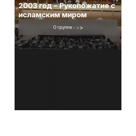
2003 год – Рукопожатие с
исламским миром
О группе
>
>
>