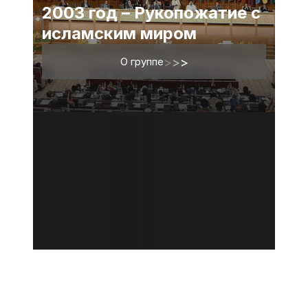
2003 год – Рукопожатие с
исламским миром
О группе
>
>
>