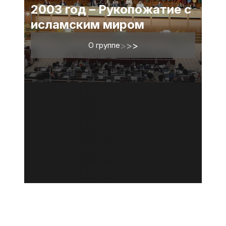
2003 год – Рукопожатие с
исламским миром
О группе
>
>
>