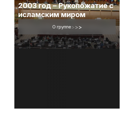
2003 год – Рукопожатие с
исламским миром
О группе
>
>
>