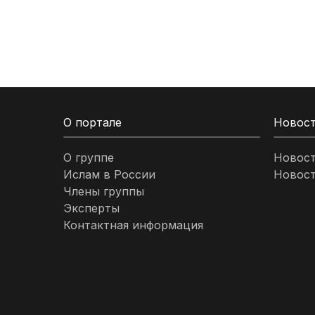
Кыргызстан
Ливан
Ливия
О портале
Новос
Малайзия
О группе
Новос
Ислам в России
Новост
Марокко
Члены группы
Эксперты
Нигерия
Контактная информация
ОАЭ
Оман