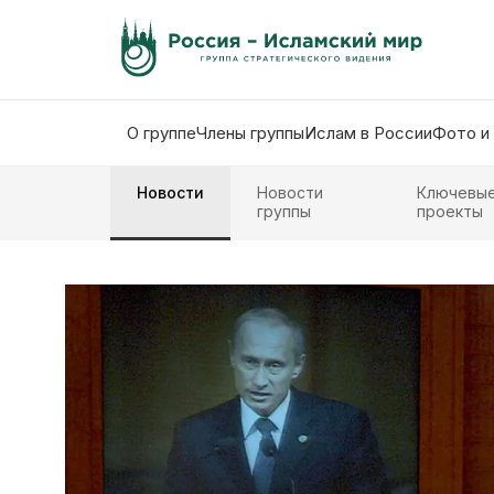
О группе
Члены группы
Ислам в России
Фото и
Новости
Новости
Ключевы
группы
проекты