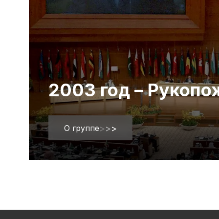
2003 год – Рукоп
О группе
>
>
>