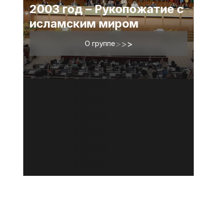
2003 год – Рукопожатие с
исламским миром
О группе
>
>
>